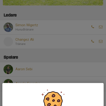
Ledare
Simon Wigertz
Huvudtränare
Changez Ali
Tränare
Spelare
Aaron Sebi
Angelo Faundes
Ayub Abdulle