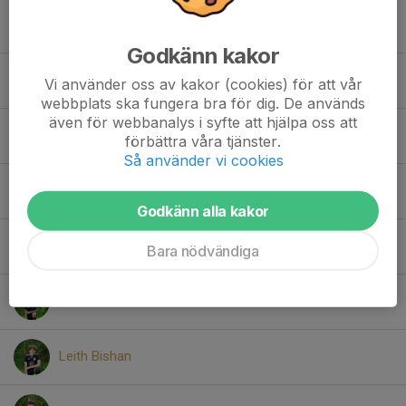
David Lazarevic
Godkänn kakor
Hassan Ali
Vi använder oss av kakor (cookies) för att vår
webbplats ska fungera bra för dig. De används
även för webbanalys i syfte att hjälpa oss att
Havi Hama
förbättra våra tjänster.
Så använder vi cookies
Ibrahim Mohamed
Godkänn alla kakor
Isse Osman
Bara nödvändiga
Jakob Jama
Leith Bishan