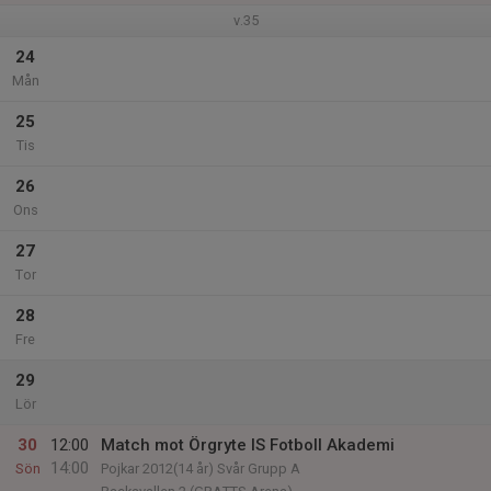
v.35
24
Mån
25
Tis
26
Ons
27
Tor
28
Fre
29
Lör
30
12:00
Match mot Örgryte IS Fotboll Akademi
14:00
Sön
Pojkar 2012(14 år) Svår Grupp A