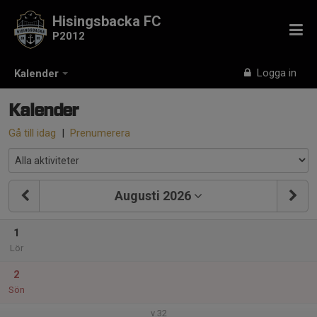
Hisingsbacka FC
P2012
Logga in
Kalender
Kalender
Gå till idag
|
Prenumerera
Augusti 2026
1
Lör
2
Sön
v.32