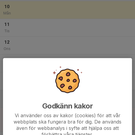
10
Mån
11
Tis
12
Ons
13
Tor
14
Fre
15
Lör
Godkänn kakor
16
12:30
Match mot Mölnlycke IS Ungdom 1
Vi använder oss av kakor (cookies) för att vår
14:30
Sön
Pojkar 2012(14 år) Svår Grupp A
webbplats ska fungera bra för dig. De används
Djupedalsplan B Konstgräs
även för webbanalys i syfte att hjälpa oss att
förbättra våra tjänster.