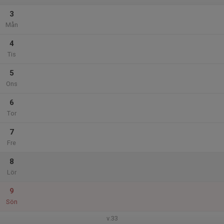
3
Mån
4
Tis
5
Ons
6
Tor
7
Fre
8
Lör
9
Sön
v.33