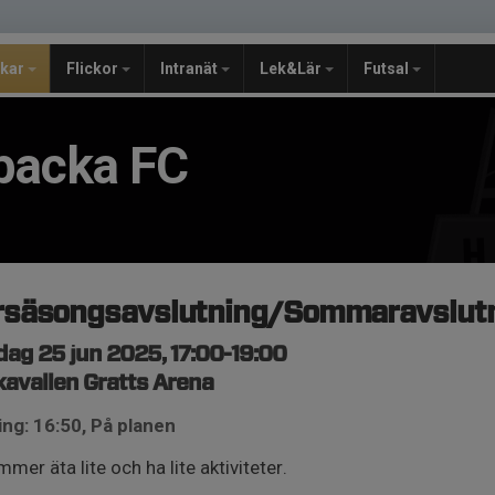
jkar
Flickor
Intranät
Lek&Lär
Futsal
backa FC
rsäsongsavslutning/Sommaravslut
ag 25 jun 2025, 17:00-19:00
avallen Gratts Arena
ng: 16:50, På planen
mmer äta lite och ha lite aktiviteter.