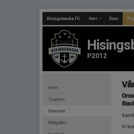
Hisingsbacka FC
Herr
Dam
Po
Hisings
P2012
Vå
Hem
Onsd
Truppen
Back
Kalender
Samli
Bildgalleri
Vi ko