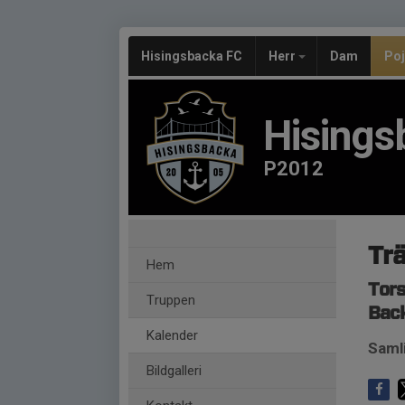
Hisingsbacka FC
Herr
Dam
Po
Hisings
P2012
Trä
Hem
Tors
Truppen
Back
Kalender
Samli
Bildgalleri