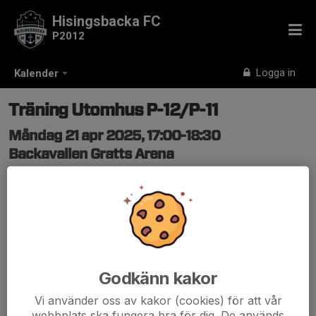
Hisingsbacka FC
P2012
Logga in
Kalender
Träning Utomhus P-12/P-11
Måndag 21 apr 2025, 17:00-18:30
Backavallen Gratts Arena
Samling: 16:45, På planen
Godkänn kakor
Vi använder oss av kakor (cookies) för att vår
webbplats ska fungera bra för dig. De används