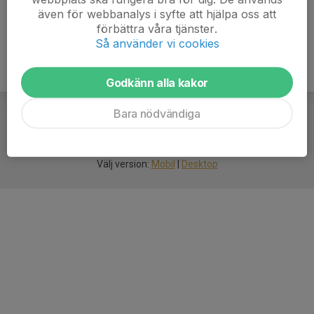
även för webbanalys i syfte att hjälpa oss att
förbättra våra tjänster.
Så använder vi cookies
Godkänn alla kakor
Bara nödvändiga
För
smarta
idrottsföreningar
Välj version:
Mobil
|
Desktop