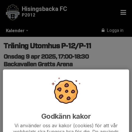
Hisingsbacka FC
P2012
Logga in
Kalender
Träning Utomhus P-12/P-11
Onsdag 9 apr 2025, 17:00-18:30
Backavallen Gratts Arena
Samling: 16:45, På planen
Godkänn kakor
Vi använder oss av kakor (cookies) för att vår
webbplats ska fungera bra för dig. De används