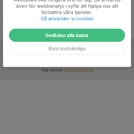
även för webbanalys i syfte att hjälpa oss att
förbättra våra tjänster.
Så använder vi cookies
Godkänn alla kakor
Bara nödvändiga
För
smarta
idrottsföreningar
Välj version:
Mobil
|
Desktop