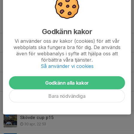
Tidigare nyheter
Godkänn kakor
🏀 Välkommen att bli en del av laget – engagera dig i HBBK!
Vi använder oss av kakor (cookies) för att vår
29 jul, 15:57
webbplats ska fungera bra för dig. De används
även för webbanalys i syfte att hjälpa oss att
HBBK kontorsavdelningar har sommarstängt
förbättra våra tjänster.
Så använder vi cookies
13 jul, 19:13
Klubb-avslutning HBBK
Godkänn alla kakor
17 maj, 23:15
Bara nödvändiga
Gbg festivalen 2026
12 maj, 21:54
Skövde cup p15
30 apr, 22:53