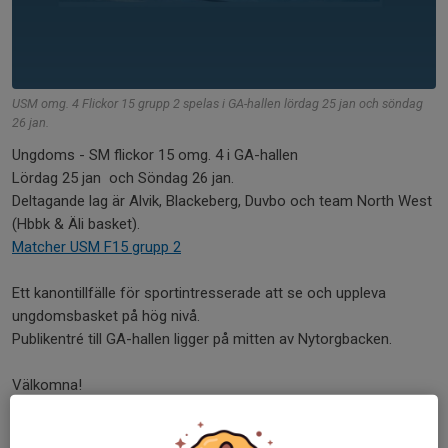
USM omg. 4 Flickor 15 grupp 2 spelas i GA-hallen lördag 25 jan och söndag
26 jan.
Ungdoms - SM flickor 15 omg. 4 i GA-hallen
Lördag 25 jan och Söndag 26 jan.
Deltagande lag är Alvik, Blackeberg, Duvbo och team North West
(Hbbk & Äli basket).
Matcher USM F15 grupp 2
Ett kanontillfälle för sportintresserade att se och uppleva
ungdomsbasket på hög nivå.
Publikentré till GA-hallen ligger på mitten av Nytorgbacken.
Välkomna!
Dela nyhet