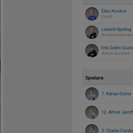
Elias Kovács
Coach
Liselott Bjurling
Assisterande trän
Erik Grahn Gust
Admin-assistent
Spelare
7. Adrian Döme
12. Alfred Jämtf
3. Charlie Fors