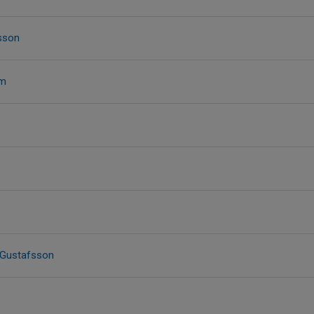
sson
im
 Gustafsson