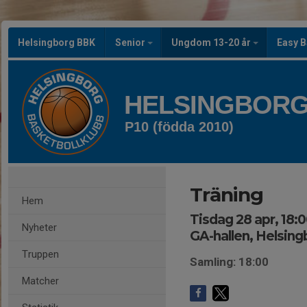
Helsingborg BBK
Senior
Ungdom 13-20 år
Easy B
HELSINGBORG
P10 (födda 2010)
Träning
Hem
Tisdag 28 apr, 18:0
Nyheter
GA-hallen, Helsing
Truppen
Samling: 18:00
Matcher