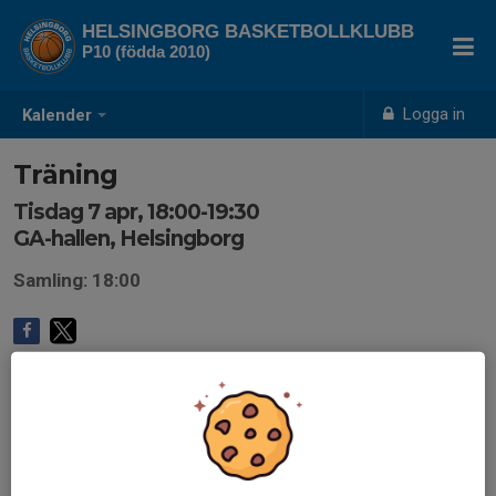
HELSINGBORG BASKETBOLLKLUBB
P10 (födda 2010)
Logga in
Kalender
Träning
Tisdag 7 apr, 18:00-19:30
GA-hallen, Helsingborg
Samling: 18:00