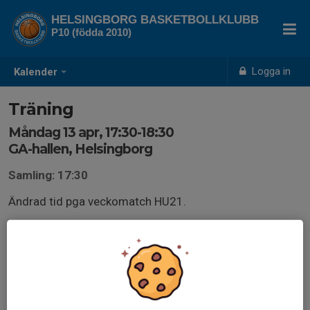
HELSINGBORG BASKETBOLLKLUBB
P10 (födda 2010)
Logga in
Kalender
Träning
Måndag 13 apr, 17:30-18:30
GA-hallen, Helsingborg
Samling: 17:30
Ändrad tid pga veckomatch HU21.