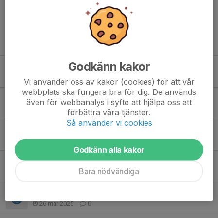
Tidigare nyheter
Godkänn kakor
Löpträning
21 feb, 08:28
0
Vi använder oss av kakor (cookies) för att vår
webbplats ska fungera bra för dig. De används
Northwest Summercamp
även för webbanalys i syfte att hjälpa oss att
23 nov 2025
0
förbättra våra tjänster.
Så använder vi cookies
Sälja kakor
30 sep 2025
0
Godkänn alla kakor
Träningstider säsongen 2025/2026
Bara nödvändiga
4 aug 2025
0
Camp HBBK
26 mar 2025
0