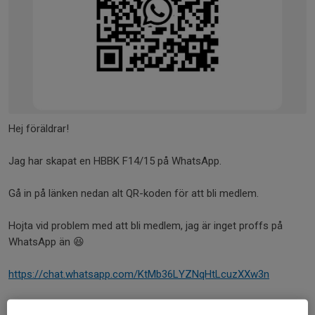
Hej föräldrar!
Jag har skapat en HBBK F14/15 på WhatsApp.
Gå in på länken nedan alt QR-koden för att bli medlem.
Hojta vid problem med att bli medlem, jag är inget proffs på
WhatsApp än 😆
https://chat.whatsapp.com/KtMb36LYZNqHtLcuzXXw3n
Dela nyhet