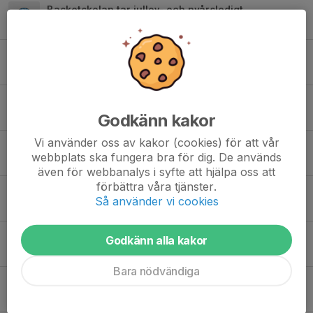
Basketskolan tar jullov- och nyårsledigt
19 dec 2025
HBBK Basketskola 2025/26
12 aug 2025
Basketskolan tar sportlovsledigt 22 febr.
Godkänn kakor
19 feb 2025
Vi använder oss av kakor (cookies) för att vår
OBS! 25 januari Ändrade träningstider basketskolan
webbplats ska fungera bra för dig. De används
22 jan 2025
även för webbanalys i syfte att hjälpa oss att
förbättra våra tjänster.
18 januari HBBK Basketskola första träning vårterminen 2025
Så använder vi cookies
5 jan 2025
7 december INSTÄLLD Basketskola
Godkänn alla kakor
3 dec 2024
Bara nödvändiga
23 november INSTÄLLD Basketskola
21 nov 2024