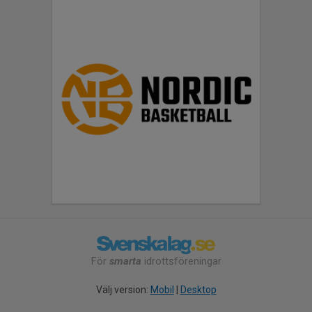
För
smarta
idrottsföreningar
Välj version:
Mobil
|
Desktop