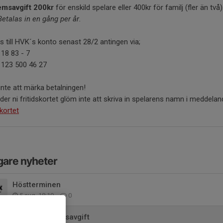
msavgift 200kr
för enskild spelare eller 400kr för familj (fler än två)
etalas in en gång per år.
s till HVK´s konto senast 28/2 antingen via;
18 83 - 7
 123 500 46 27
nte att märka betalningen!
er ni fritidskortet glöm inte att skriva in spelarens namn i meddelan
skortet
gare nyheter
Höstterminen
5 aug, 18:19
0
Vårens träningsavgift