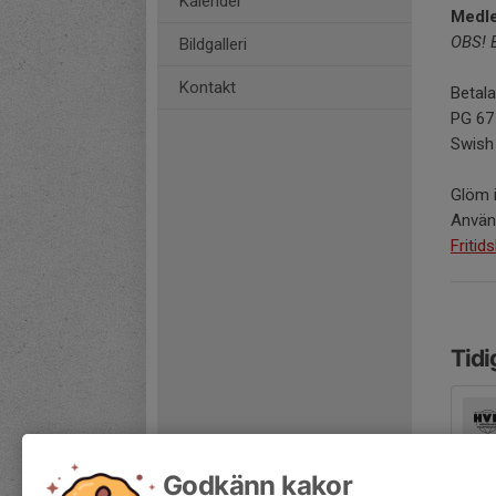
Kalender
Medle
OBS! B
Bildgalleri
Kontakt
Betala
PG 67 
Swish
Glöm i
Använd
Fritid
Tidi
Godkänn kakor