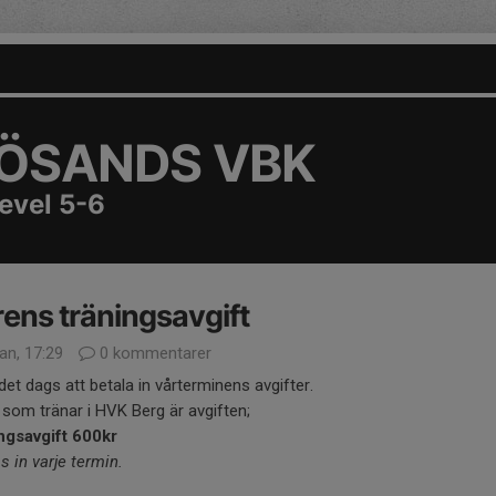
ÖSANDS VBK
evel 5-6
ens träningsavgift
an, 17:29
0 kommentarer
det dags att betala in vårterminens avgifter.
 som tränar i HVK Berg är avgiften;
ngsavgift 600kr
s in varje termin.