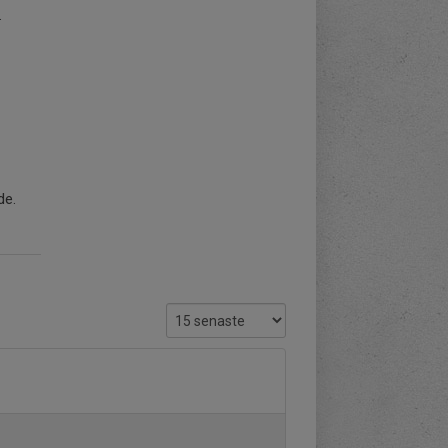
.
de.