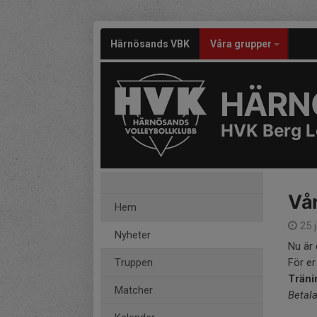
Härnösands VBK
Våra grupper
HÄRN
HVK Berg L
Vår
Hem
25 j
Nyheter
Nu är 
Truppen
För er
Träni
Matcher
Betala