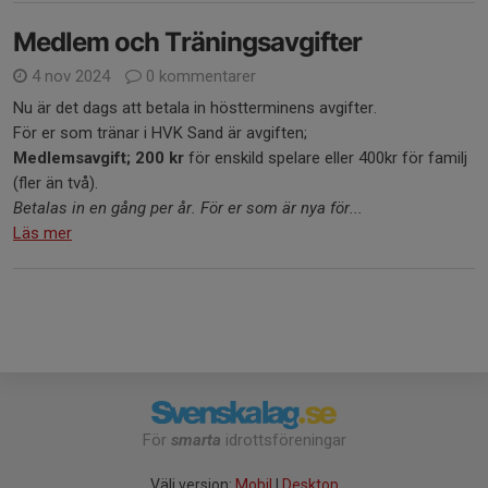
Medlem och Träningsavgifter
4 nov 2024
0 kommentarer
Nu är det dags att betala in höstterminens avgifter.
För er som tränar i HVK Sand är avgiften;
Medlemsavgift;
200 kr
för enskild spelare eller 400kr för familj
(fler än två).
Betalas in en gång per år. För er som är nya för...
Läs mer
För
smarta
idrottsföreningar
Välj version:
Mobil
|
Desktop