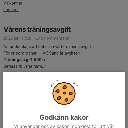
Välkomna
Läs mer
Vårens träningsavgift
25 jan, 17:28
0 kommentarer
Nu är det dags att betala in vårterminens avgifter.
För er som tränar i HVK Sand är avgiften;
Träningsavgift 600kr
Betalas in varje termin.
Medlemsavgift 200kr
för enskild spelare eller 400kr för familj
(fler än två)....
Läs mer
Idrottsfritids i Ängets Sportcenter-
Godkänn kakor
höstlovet
Vi använder oss av kakor (cookies) för att vår