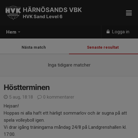
HÄRNÖSANDS VBK
HVK Sand Level 6
Logga in
Hem
Nästa match
Senaste resultat
Inga tidigare matcher
Höstterminen
5 aug, 18:18
0 kommentarer
Hejsan!
Hoppas ni alla haft ett härligt sommarlov och är sugna på att
spela volleyboll igen.
Vi drar igång träningarna måndag 24/8 på Landgrenshallen kl.
17:00.