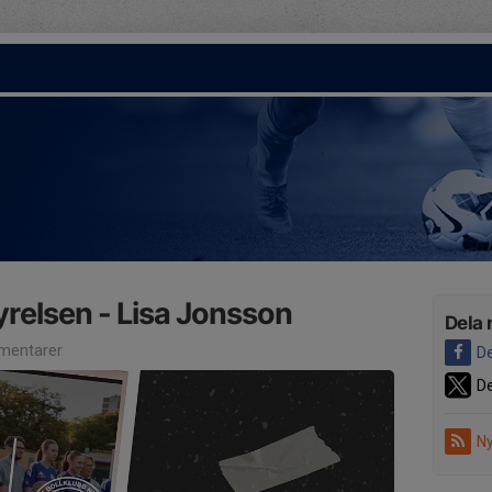
yrelsen - Lisa Jonsson
Dela 
mentarer
De
De
Ny