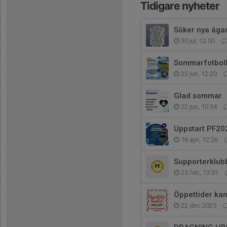
Tidigare nyheter
Söker nya äga
30 jul, 12:00
Sommarfotbol
23 jun, 12:20
Glad sommar
22 jun, 10:54
Uppstart PF20
16 apr, 12:26
Supporterklub
25 feb, 13:01
Öppettider kan
22 dec 2025