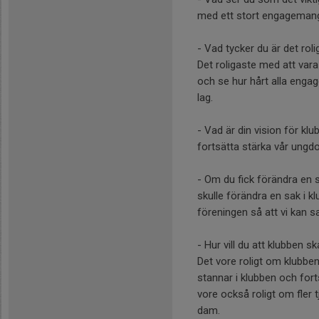
med ett stort engagemang
- Vad tycker du är det rol
Det roligaste med att vara
och se hur hårt alla engage
lag.
- Vad är din vision för kl
fortsätta stärka vår ungd
- Om du fick förändra en 
skulle förändra en sak i kl
föreningen så att vi kan s
- Hur vill du att klubben
Det vore roligt om klubbe
stannar i klubben och forts
vore också roligt om fler t
dam.