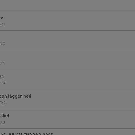
re
1
l
0
1
21
4
ben lägger ned
2
sliet
0