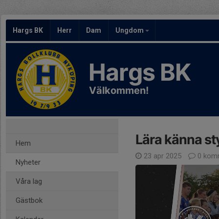
Hargs BK
Herr
Dam
Ungdom
Hargs BK
Välkommen!
Lära känna st
Hem
23 apr 2025
0 kom
Nyheter
Våra lag
Gästbok