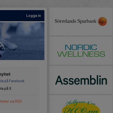
Logga in
nyhet
la på Facebook
la på X
heter via RSS