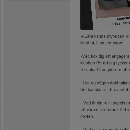
🔹Lära känna styrelsen 🔹
Näst ut, Lisa Jonsson!
-Vad fick dig att engagera 
klubben för att jag tycker
försöka få ungdomar att vä
- Har du någon dold talang
Det kanske är ett oväntat i
- Vad är din roll i styrelse
att vara sekreterare. Det i
möten.
- Vad ser du som det vikti