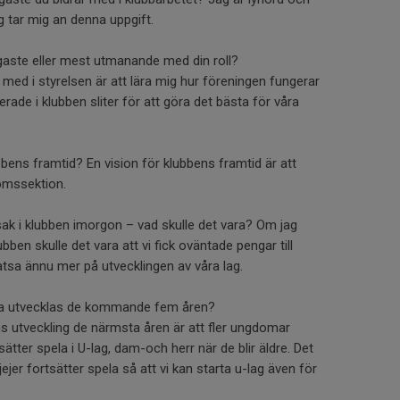
 tar mig an denna uppgift.
igaste eller mest utmanande med din roll?
 med i styrelsen är att lära mig hur föreningen fungerar
rade i klubben sliter för att göra det bästa för våra
ubbens framtid? En vision för klubbens framtid är att
omssektion.
sak i klubben imorgon – vad skulle det vara? Om jag
ubben skulle det vara att vi fick oväntade pengar till
atsa ännu mer på utvecklingen av våra lag.
 ska utvecklas de kommande fem åren?
ns utveckling de närmsta åren är att fler ungdomar
ätter spela i U-lag, dam-och herr när de blir äldre. Det
jejer fortsätter spela så att vi kan starta u-lag även för