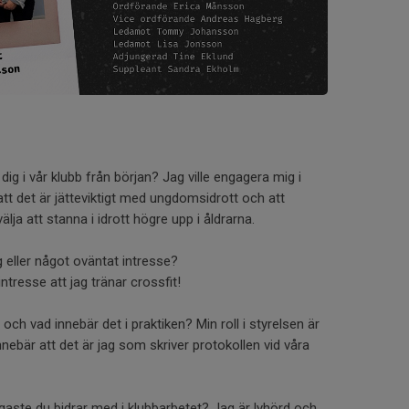
dig i vår klubb från början? Jag ville engagera mig i
 att det är jätteviktigt med ungdomsidrott och att
lja att stanna i idrott högre upp i åldrarna.
 eller något oväntat intresse?
ntresse att jag tränar crossfit!
n och vad innebär det i praktiken? Min roll i styrelsen är
nnebär att det är jag som skriver protokollen vid våra
gaste du bidrar med i klubbarbetet? Jag är lyhörd och