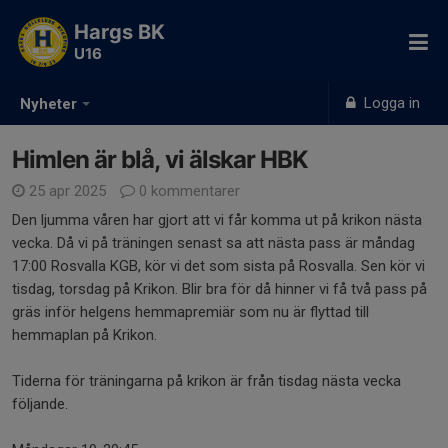
Hargs BK
U16
Logga in
Nyheter
Himlen är blå, vi älskar HBK
25 apr 2025
0 kommentarer
Den ljumma våren har gjort att vi får komma ut på krikon nästa
vecka. Då vi på träningen senast sa att nästa pass är måndag
17:00 Rosvalla KGB, kör vi det som sista på Rosvalla. Sen kör vi
tisdag, torsdag på Krikon. Blir bra för då hinner vi få två pass på
gräs inför helgens hemmapremiär som nu är flyttad till
hemmaplan på Krikon.
Tiderna för träningarna på krikon är från tisdag nästa vecka
följande.