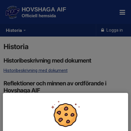
HOVSHAGA AIF
Officiell hemsida
Logga in
Historia
Historia
Historibeskrivning med dokument
Historibeskrivning med dokument
Reflektioner och minnen av ordförande i
Hovshaga AIF
Reflektioner och minnen av ordförande i Hovshaga AIF