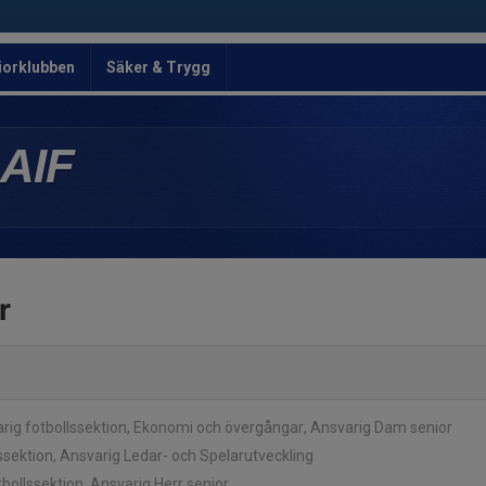
iorklubben
Säker & Trygg
AIF
r
rig fotbollssektion, Ekonomi och övergångar, Ansvarig Dam senior
lssektion, Ansvarig Ledar- och Spelarutveckling
otbollssektion, Ansvarig Herr senior