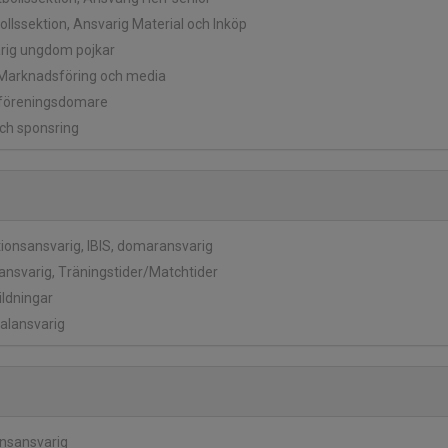
bollssektion, Ansvarig Material och Inköp
arig ungdom pojkar
 Marknadsföring och media
 föreningsdomare
och sponsring
tionsansvarig, IBIS, domaransvarig
lansvarig, Träningstider/Matchtider
bildningar
ialansvarig
onsansvarig