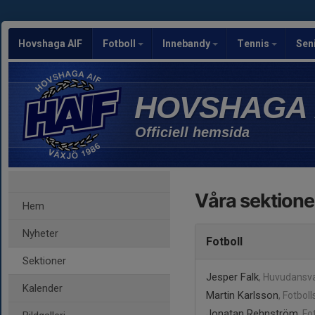
Hovshaga AIF
Fotboll
Innebandy
Tennis
Sen
HOVSHAGA 
Officiell hemsida
Våra sektione
Hem
Nyheter
Fotboll
Sektioner
Jesper Falk
, Huvudansva
Kalender
Martin Karlsson
, Fotbol
Jonatan Rehnström
, F