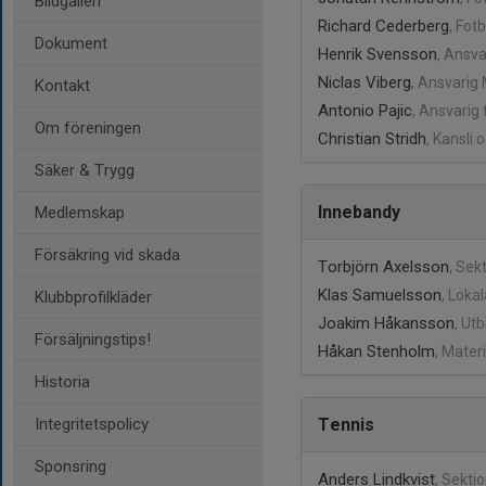
Bildgalleri
Richard Cederberg
, Fot
Dokument
Henrik Svensson
, Ansv
Niclas Viberg
, Ansvarig
Kontakt
Antonio Pajic
, Ansvarig
Om föreningen
Christian Stridh
, Kansli 
Säker & Trygg
Innebandy
Medlemskap
Försäkring vid skada
Torbjörn Axelsson
, Sek
Klas Samuelsson
, Loka
Klubbprofilkläder
Joakim Håkansson
, Ut
Försäljningstips!
Håkan Stenholm
, Mater
Historia
Integritetspolicy
Tennis
Sponsring
Anders Lindkvist
, Sekti