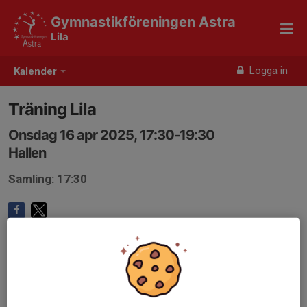
Gymnastikföreningen Astra
Lila
Logga in
Kalender
Träning Lila
Onsdag 16 apr 2025, 17:30-19:30
Hallen
Samling: 17:30