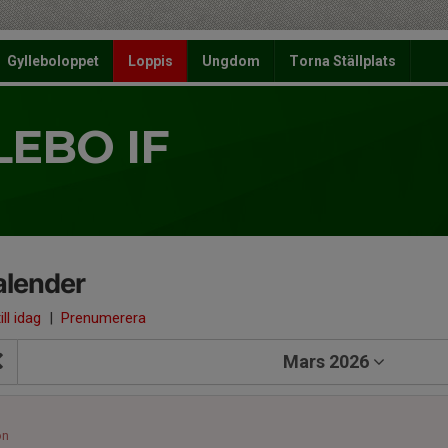
Gylleboloppet
Loppis
Ungdom
Torna Ställplats
LEBO IF
alender
ill idag
|
Prenumerera
Mars 2026
1
ön