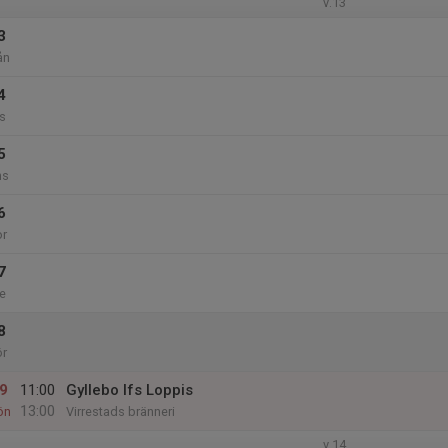
v.13
3
ån
4
s
5
ns
6
or
7
e
8
ör
9
11:00
Gyllebo Ifs Loppis
13:00
ön
Virrestads bränneri
v.14