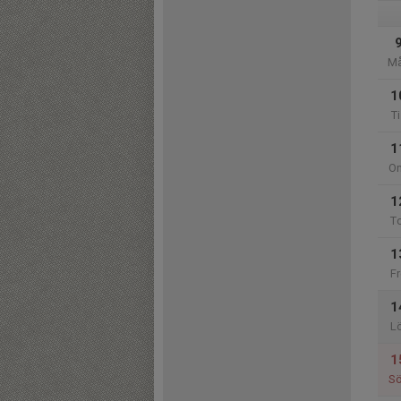
M
1
Ti
1
O
1
T
1
Fr
1
L
1
S