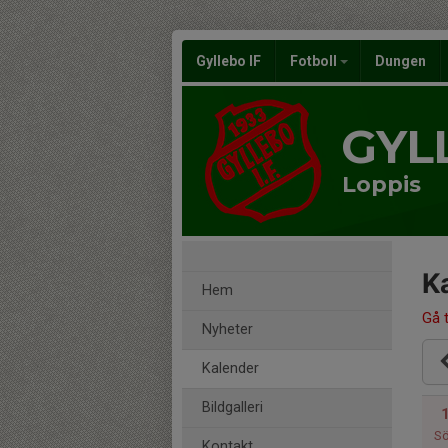
Gyllebo IF
Fotboll
Dungen
GYL
Loppis
K
Hem
Gå t
Nyheter
Kalender
Bildgalleri
S
Kontakt