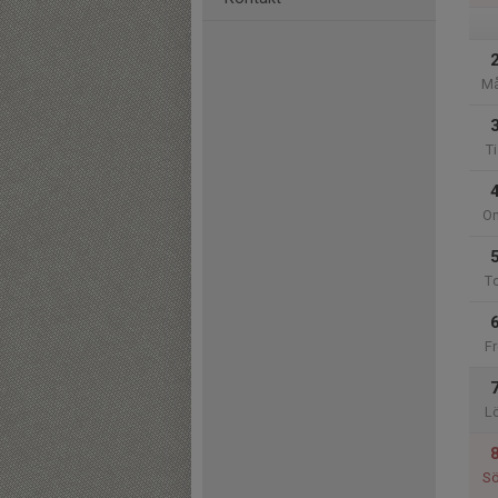
M
Ti
O
T
Fr
L
S