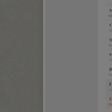
1
M
1
Ti
1
O
1
T
2
Fr
2
L
2
S