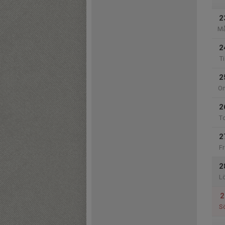
2
M
2
Ti
2
O
2
T
2
Fr
2
L
2
S