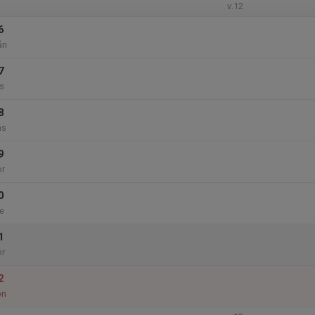
v.12
6
ån
7
s
8
ns
9
or
0
e
1
ör
2
ön