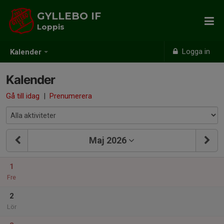
GYLLEBO IF
Loppis
Logga in
Kalender
Kalender
Gå till idag
|
Prenumerera
Maj 2026
1
Fre
2
Lör