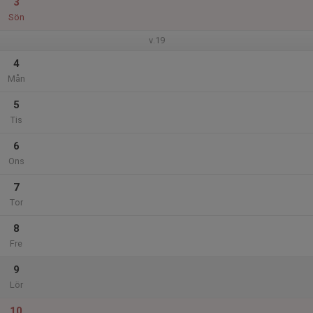
3
Sön
v.19
4
Mån
5
Tis
6
Ons
7
Tor
8
Fre
9
Lör
10