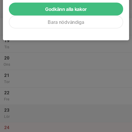
Sön
Godkänn alla kakor
v.21
Bara nödvändiga
18
Mån
19
Tis
20
Ons
21
Tor
22
Fre
23
Lör
24