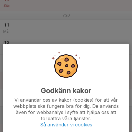
Sön
v.20
11
Mån
12
Tis
13
Ons
14
Tor
Godkänn kakor
15
Vi använder oss av kakor (cookies) för att vår
Fre
webbplats ska fungera bra för dig. De används
även för webbanalys i syfte att hjälpa oss att
16
förbättra våra tjänster.
Lör
Så använder vi cookies
17