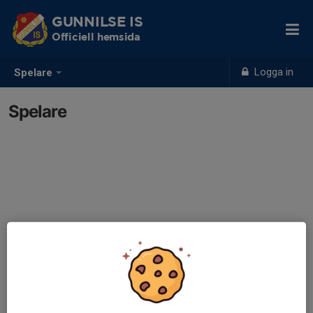
GUNNILSE IS
Officiell hemsida
Logga in
Spelare
Spelare