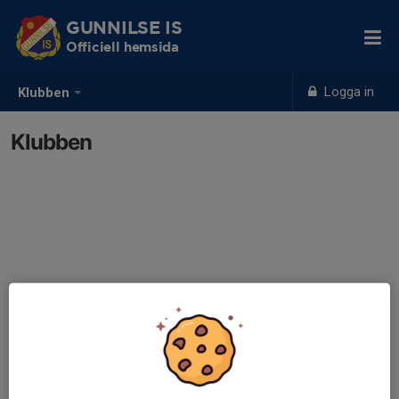
GUNNILSE IS
Officiell hemsida
Logga in
Klubben
Klubben