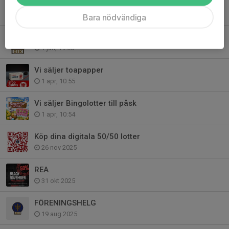
Sammanfattning av årsmötet
16 jun, 23:03
Bara nödvändiga
Sportslig organisation 26/27
1 jun, 19:00
Vi säljer toapapper
1 apr, 10:55
Vi säljer Bingolotter till påsk
1 apr, 10:54
Köp dina digitala 50/50 lotter
26 nov 2025
REA
31 okt 2025
FÖRENINGSHELG
19 aug 2025