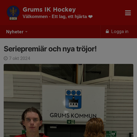
Grums IK Hockey
Välkommen - Ett lag, ett hjärta ❤️
Logga in
Nyheter
Seriepremiär och nya tröjor!
7 okt 2024