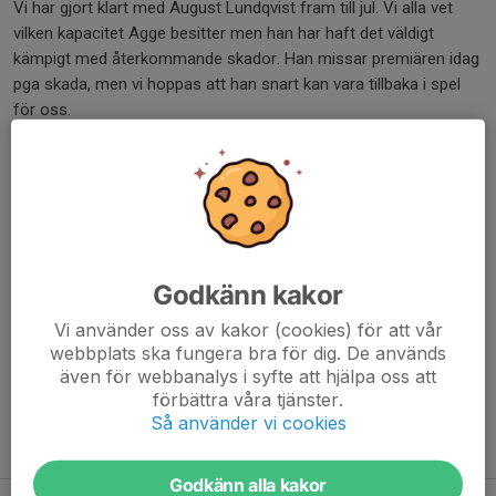
Vi har gjort klart med August Lundqvist fram till jul. Vi alla vet
vilken kapacitet Agge besitter men han har haft det väldigt
kämpigt med återkommande skador. Han missar premiären idag
pga skada, men vi hoppas att han snart kan vara tillbaka i spel
för oss.
En annan glädjande nyhet är att Albin Ingman testade på att
spela match igen efter sitt svåra handledsbrott, och fick positiva
svar tillbaka. Vi hoppas det håller i sig och att Ingman kan växa
ut till en viktig spelare för oss under säsongen.
Vi ses i Billerudhallen ikväll!
Godkänn kakor
Vi använder oss av kakor (cookies) för att vår
Dela nyhet
webbplats ska fungera bra för dig. De används
även för webbanalys i syfte att hjälpa oss att
förbättra våra tjänster.
Så använder vi cookies
Tidigare nyheter
Godkänn alla kakor