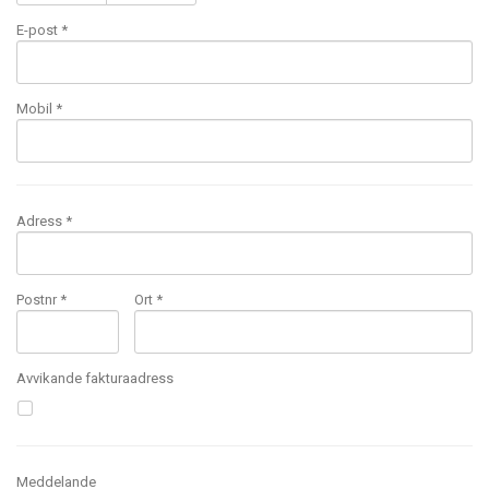
E-post
*
Mobil
*
Adress *
Postnr *
Ort *
Avvikande fakturaadress
Meddelande