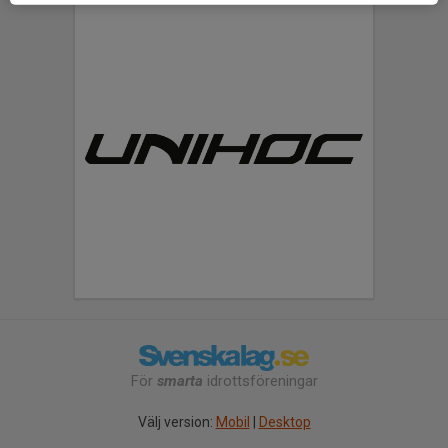
För
smarta
idrottsföreningar
Välj version:
Mobil
|
Desktop