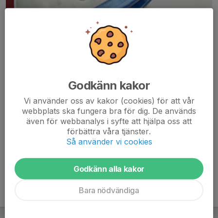
Godkänn kakor
Här hamnar automatiskt de senaste nyheterna på hemsidan. För
Vi använder oss av kakor (cookies) för att vår
att kunna börja administrera hemsidan loggar du in högst upp till
webbplats ska fungera bra för dig. De används
höger.
även för webbanalys i syfte att hjälpa oss att
förbättra våra tjänster.
/Svenskalag.se
Så använder vi cookies
Godkänn alla kakor
Bara nödvändiga