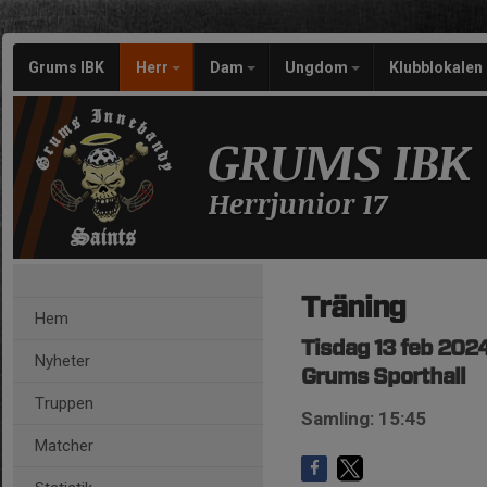
Grums IBK
Herr
Dam
Ungdom
Klubblokalen
GRUMS IBK
Herrjunior 17
Träning
Hem
Tisdag 13 feb 2024
Nyheter
Grums Sporthall
Truppen
Samling: 15:45
Matcher