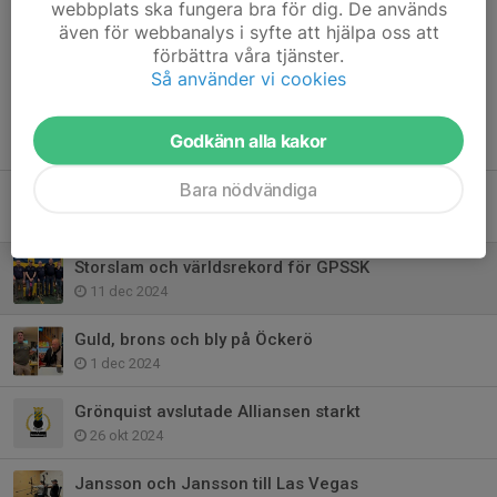
webbplats ska fungera bra för dig. De används
Dela nyhet
även för webbanalys i syfte att hjälpa oss att
förbättra våra tjänster.
Så använder vi cookies
Tidigare nyheter
Godkänn alla kakor
Bara nödvändiga
Guldregn över Reinhamre
25 jul 2025
Storslam och världsrekord för GPSSK
11 dec 2024
Guld, brons och bly på Öckerö
1 dec 2024
Grönquist avslutade Alliansen starkt
26 okt 2024
Jansson och Jansson till Las Vegas