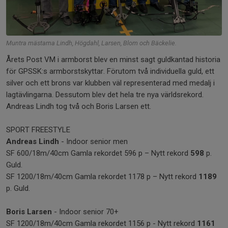
Muntra mästarna Lindh, Högdahl, Larsen, Blom och Bäckelie.
Årets Post VM i armborst blev en minst sagt guldkantad historia
för GPSSK:s armborstskyttar. Förutom två individuella guld, ett
silver och ett brons var klubben väl representerad med medalj i
lagtävlingarna. Dessutom blev det hela tre nya världsrekord.
Andreas Lindh tog två och Boris Larsen ett.
SPORT FREESTYLE
Andreas Lindh
- Indoor senior men
SF 600/18m/40cm Gamla rekordet 596 p – Nytt rekord
598
p.
Guld.
SF 1200/18m/40cm Gamla rekordet 1178 p – Nytt rekord
1189
p. Guld.
Boris Larsen
- Indoor senior 70+
SF 1200/18m/40cm Gamla rekordet 1156 p - Nytt rekord
1161