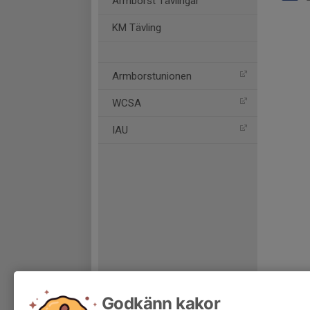
Armborst Tävlingar
KM Tävling
Armborstunionen
WCSA
IAU
Godkänn kakor