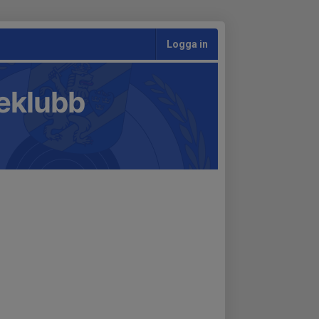
Logga in
teklubb