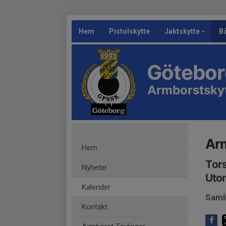
Hem
Pistolskytte
Jaktskytte
B
Göteborg
Armborstsky
Arm
Hem
Tors
Nyheter
Uto
Kalender
Samli
Kontakt