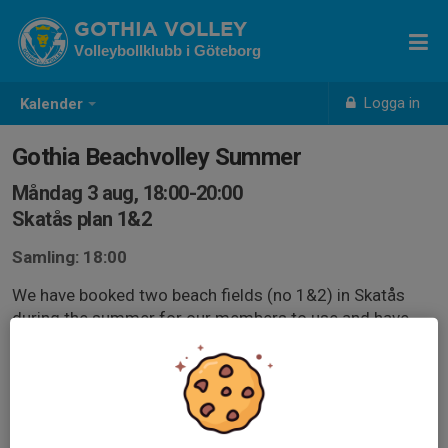
GOTHIA VOLLEY
Volleybollklubb i Göteborg
Logga in
Kalender
Gothia Beachvolley Summer
Måndag 3 aug, 18:00-20:00
Skatås plan 1&2
Samling: 18:00
We have booked two beach fields (no 1&2) in Skatås
during the summer for our members to use and have
some fun playing time together. Playing is self-
organized. Please share the fields among all who join.