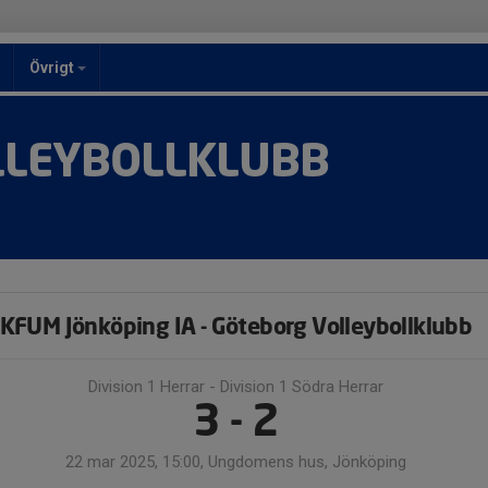
Övrigt
LLEYBOLLKLUBB
KFUM Jönköping IA - Göteborg Volleybollklubb
Division 1 Herrar - Division 1 Södra Herrar
3 - 2
22 mar 2025, 15:00, Ungdomens hus, Jönköping