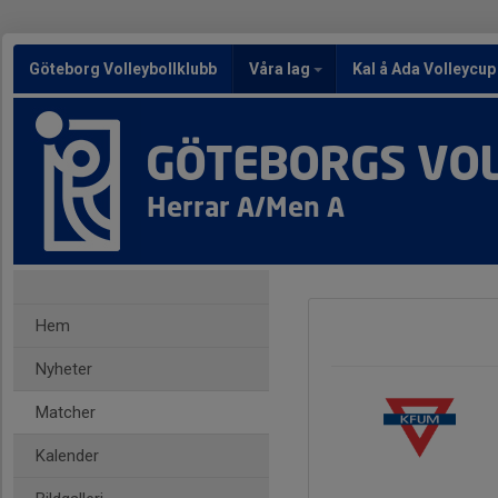
Göteborg Volleybollklubb
Våra lag
Kal å Ada Volleycup
GÖTEBORGS VO
Herrar A/Men A
Hem
Nyheter
Matcher
Kalender