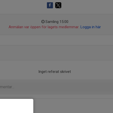
Samling 15:00
Anmälan var öppen för lagets medlemmar.
Logga in här
Inget referat skrivet