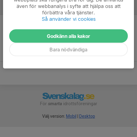
även för webbanalys i syfte att hjälpa oss att
Referat
förbättra våra tjänster.
Så använder vi cookies
Inget referat skrivet
Godkänn alla kakor
Bara nödvändiga
För
smarta
idrottsföreningar
Välj version:
Mobil
|
Desktop