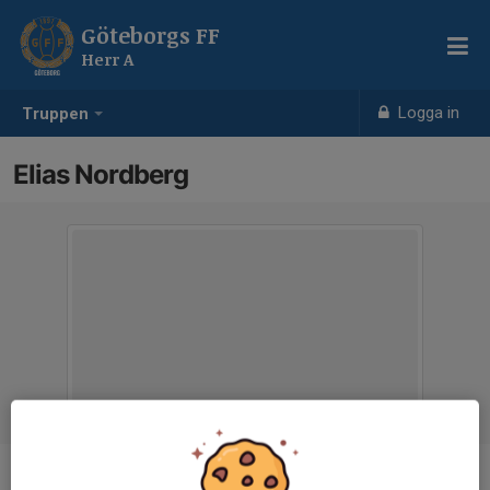
Göteborgs FF
Herr A
Logga in
Truppen
Elias Nordberg
Position
Back