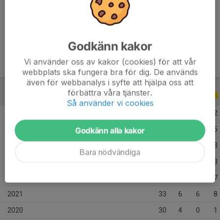
Ålder
22 år
Tidigare klubbar
Azalea BK
Godkänn kakor
Vi använder oss av kakor (cookies) för att vår
webbplats ska fungera bra för dig. De används
även för webbanalys i syfte att hjälpa oss att
förbättra våra tjänster.
ALLA SERIER
ALLA ÅR
Så använder vi cookies
2026
21
1
0
2
2025
34
3
3
5
Godkänn alla kakor
2024
30
2
1
3
Bara nödvändiga
2023
41
4
1
3
2022
50
6
5
7
2021
33
6
6
8
2020
30
4
0
1