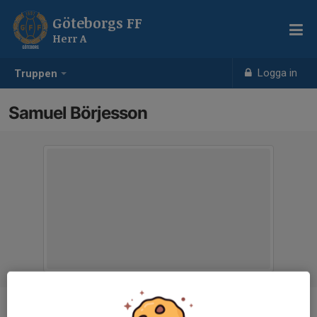
Göteborgs FF
Herr A
Logga in
Truppen
Samuel Börjesson
Position
Back