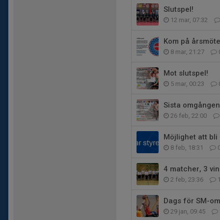
Slutspel!
12 mar, 07:32
Kom på årsmöte
8 mar, 21:27
Mot slutspel!
5 mar, 00:23
Sista omgången 
26 feb, 22:00
Möjlighet att bl
8 feb, 18:31
4 matcher, 3 vin
2 feb, 23:36
Dags för SM-omg
29 jan, 09:45