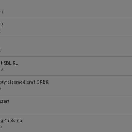
1
t!
0
0
i SBL RL
0
i styrelsemedlem i GRBK!
0
ster!
1
 4 i Solna
0