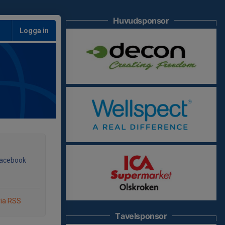
Huvudsponsor
Logga in
Facebook
via RSS
Tavelsponsor