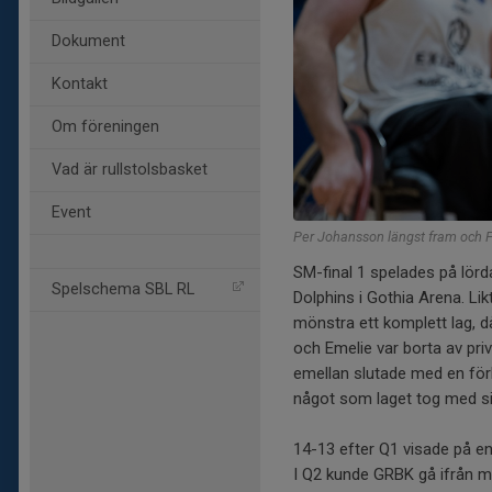
Dokument
Kontakt
Om föreningen
Vad är rullstolsbasket
Event
Per Johansson längst fram och F
SM-final 1 spelades på lö
Spelschema SBL RL
Dolphins i Gothia Arena. Li
mönstra ett komplett lag, d
och Emelie var borta av priv
emellan slutade med en för
något som laget tog med sig 
14-13 efter Q1 visade på e
I Q2 kunde GRBK gå ifrån m