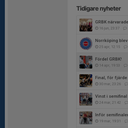
Tidigare nyheter
GRBK närvarade
16 jun, 23:37
Norrköping blev
25 apr, 12:15
Fördel GRBK!
14 apr, 19:53
Final, för fjärde 
30 mar, 23:26
Vinst i semifinal
24 mar, 21:42
Inför semifinale
19 mar, 19:31