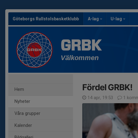
Göteborgs Rullstolsbasketklubb
A-lag
U-lag
GRBK
Välkommen
Fördel GRBK!
Hem
14 apr, 19:53
1 komm
Nyheter
Våra grupper
Kalender
Bildgalleri