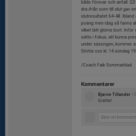
både försvar och anfall. Q3
dra ifrån som till slut gav
slutresultatet 64-48. Ibland 
poäng men idag så fanns alla
vilket lätt glöms bort. Inf
sätts i fokus; att kunna pre
under säsongen, kommer att
Stötta oss kl. 14 söndag 19
/Coach Faik Sommarblad
Kommentarer
Bjarne Tillander
15
Grattis!