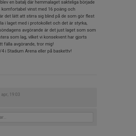
 blev en batalj där hemmalaget sakteliga började
 en komfortabel vinst med 16 poäng och
är det lätt att stirra sig blind på de som gör flest
 i laget med i protokollet och det är styrka,
ör söndagens avgörande är det just laget som som
stera som lag, vilket vi konsekvent har gjorts
 fälla avgörande, tror mig!
/4 i Stadium Arena eller på baskettv!
 apr, 19:03