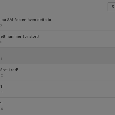
 på SM-festen även detta år
0
 ett nummer för stort!
0
1
året i rad!
2
 1!
1
n!
0