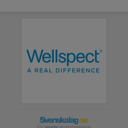
För
smarta
idrottsföreningar