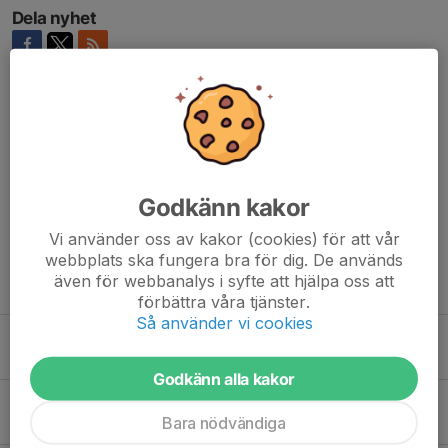
Dela nyhet
Kommentarer
Björn Sjöström
16 mar, 21:31
Stay strong!
Godkänn kakor
Vi använder oss av kakor (cookies) för att vår
webbplats ska fungera bra för dig. De används
även för webbanalys i syfte att hjälpa oss att
Tidigare nyheter
förbättra våra tjänster.
Så använder vi cookies
GRBK närvarade på SM-festen även detta år
16 jun, 23:37
0
Godkänn alla kakor
Norrköping blev ett nummer för stort!
Bara nödvändiga
25 apr, 12:15
0