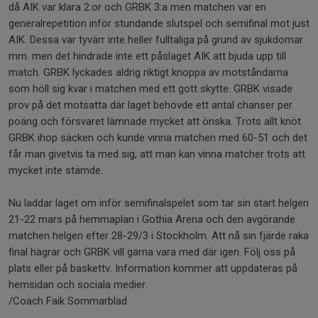
då AIK var klara 2:or och GRBK 3:a men matchen var en
generalrepetition inför stundande slutspel och semifinal mot just
AIK. Dessa var tyvärr inte heller fulltaliga på grund av sjukdomar
mm. men det hindrade inte ett påslaget AIK att bjuda upp till
match. GRBK lyckades aldrig riktigt knoppa av motståndarna
som höll sig kvar i matchen med ett gott skytte. GRBK visade
prov på det motsatta där laget behövde ett antal chanser per
poäng och försvaret lämnade mycket att önska. Trots allt knöt
GRBK ihop säcken och kunde vinna matchen med 60-51 och det
får man givetvis ta med sig, att man kan vinna matcher trots att
mycket inte stämde.
Nu laddar laget om inför semifinalspelet som tar sin start helgen
21-22 mars på hemmaplan i Gothia Arena och den avgörande
matchen helgen efter 28-29/3 i Stockholm. Att nå sin fjärde raka
final hägrar och GRBK vill gärna vara med där igen. Följ oss på
plats eller på baskettv. Information kommer att uppdateras på
hemsidan och sociala medier.
/Coach Faik Sommarblad