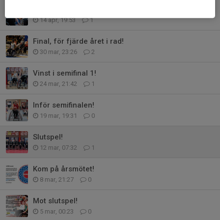
Fördel GRBK!
14 apr, 19:53
1
Final, för fjärde året i rad!
30 mar, 23:26
2
Vinst i semifinal 1!
24 mar, 21:42
1
Inför semifinalen!
19 mar, 19:31
0
Slutspel!
12 mar, 07:32
1
Kom på årsmötet!
8 mar, 21:27
0
Mot slutspel!
5 mar, 00:23
0