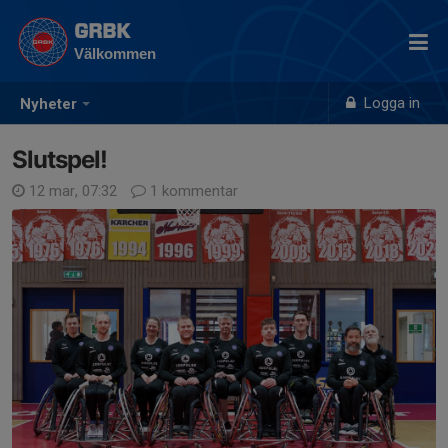
GRBK
Välkommen
Logga in
Nyheter
Slutspel!
12 mar, 07:32
1 kommentar