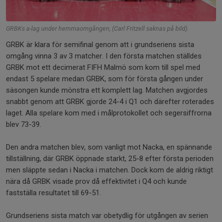
GRBKs a-lag under hemmaomgången, (Carl Fritzell saknas på bild).
GRBK är klara för semifinal genom att i grundseriens sista
omgång vinna 3 av 3 matcher. I den första matchen ställdes
GRBK mot ett decimerat FIFH Malmö som kom till spel med
endast 5 spelare medan GRBK, som för första gången under
säsongen kunde mönstra ett komplett lag. Matchen avgjordes
snabbt genom att GRBK gjorde 24-4 i Q1 och därefter roterades
laget. Alla spelare kom med i målprotokollet och segersiffrorna
blev 73-39.
Den andra matchen blev, som vanligt mot Nacka, en spännande
tillställning, där GRBK öppnade starkt, 25-8 efter första perioden
men släppte sedan i Nacka i matchen. Dock kom de aldrig riktigt
nära då GRBK visade prov då effektivitet i Q4 och kunde
fastställa resultatet till 69-51.
Grundseriens sista match var obetydlig för utgången av serien