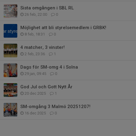
Sista omgången i SBL RL
26 feb, 22:00
0
Möjlighet att bli styrelsemedlem i GRBK!
8 feb, 18:31
0
4 matcher, 3 vinster!
2 feb, 23:36
1
Dags för SM-omg 4 i Solna
29 jan, 09:45
0
God Jul och Gott Nytt År
20 dec 2025
1
SM-omgång 3 Malmö 20251207!
16 dec 2025
0