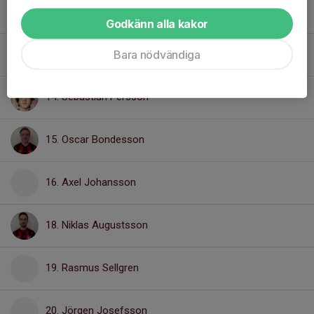
11. Jacob Andersson
Godkänn alla kakor
Bara nödvändiga
12. Nicodemus Strandberg
14. Sebastian Persson
15. Oscar Bondesson
16. Axel Johansson
18. Niklas Augustsson
19. Rasmus Sellgren
20. Jörgen Josefsson