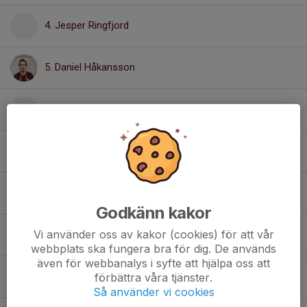
4. Jesper Ringfjord
5. Daniel Håkansson
6. Hannes Eriksson
7. Adrian Barksell
8. William Norman
Godkänn kakor
Vi använder oss av kakor (cookies) för att vår
9. Hugo Andersson
webbplats ska fungera bra för dig. De används
även för webbanalys i syfte att hjälpa oss att
10. Emil Isaksson
förbättra våra tjänster.
Så använder vi cookies