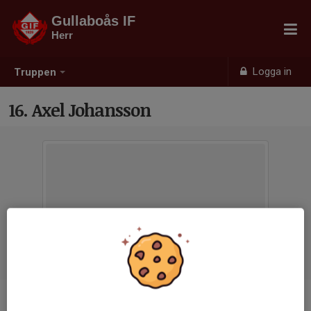
Gullaboås IF
Herr
Logga in
Truppen
16. Axel Johansson
Position
Mittfältare