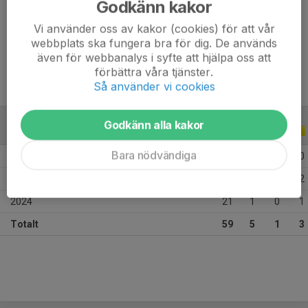
Godkänn kakor
Ålder
23 år
Vi använder oss av kakor (cookies) för att vår
Tidigare klubbar
Kristianopel
webbplats ska fungera bra för dig. De används
även för webbanalys i syfte att hjälpa oss att
förbättra våra tjänster.
Så använder vi cookies
Godkänn alla kakor
ALLA SERIER
ALLA ÅR
Bara nödvändiga
2026
8
0
0
0
2025
30
4
1
2
2024
21
1
0
1
Totalt
59
5
1
3