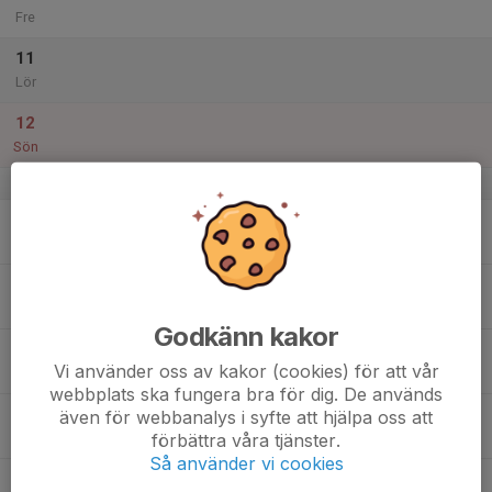
Fre
11
Lör
12
Sön
v.42
13
Mån
14
Tis
Godkänn kakor
15
Vi använder oss av kakor (cookies) för att vår
Ons
webbplats ska fungera bra för dig. De används
16
även för webbanalys i syfte att hjälpa oss att
förbättra våra tjänster.
Tor
Så använder vi cookies
17