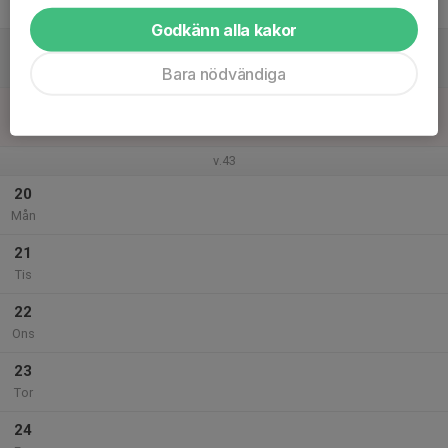
Fre
Godkänn alla kakor
18
Lör
Bara nödvändiga
19
Sön
v.43
20
Mån
21
Tis
22
Ons
23
Tor
24