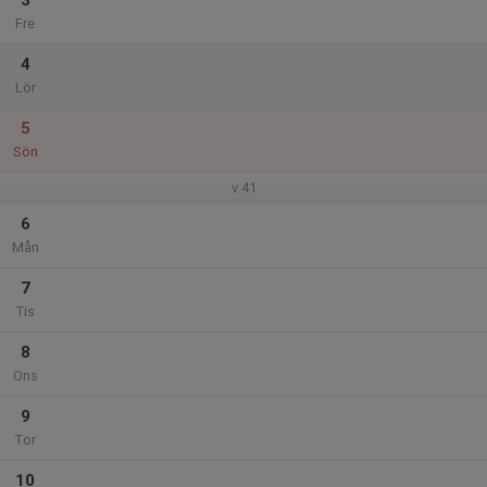
3
Fre
4
Lör
5
Sön
v.41
6
Mån
7
Tis
8
Ons
9
Tor
10