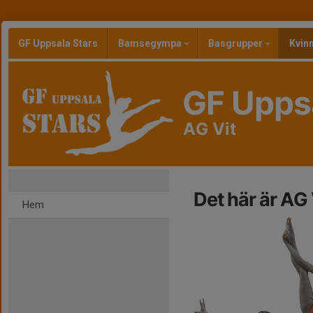
GF Uppsala Stars
Bamsegympa
Basgrupper
Kvin
GF Uppsa
AG Vit
Det här är AG 
Hem