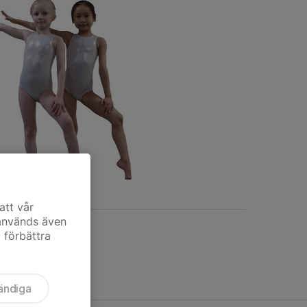
att vår
 används även
t förbättra
ändiga