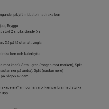
ngande, piklyft i ribbstol med raka ben
jula, Brygga
t stöd 2 s, piksittande 5 s
, Gå på tå utan att vingla
 raka ben och kullerbytta
age mot knän), Sitta i gren (magen mot marken), Split
ästan ner på andra), Split (nästan nere)
äg på någon av dem.
unskaperna"
är hög närvaro, kämpar bra med styrka
e upp