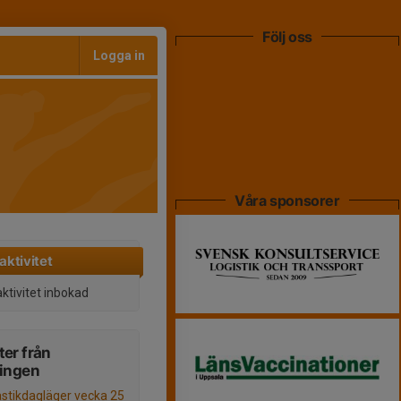
Följ oss
Logga in
Våra sponsorer
aktivitet
aktivitet inbokad
er från
ningen
tikdagläger vecka 25