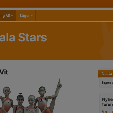
nlig AG
Läger
la Stars
Vit
Nästa 
Ingen 
Nyhet
före
Gymnas