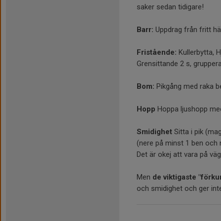
saker sedan tidigare!
Barr:
Uppdrag från fritt hä
Fristående:
Kullerbytta, H
Grensittande 2 s, gruppera
Bom:
Pikgång med raka ben
Hopp
Hoppa ljushopp med
Smidighet
Sitta i pik (m
(nere på minst 1 ben och n
Det är okej att vara på v
Men
de viktigaste "förk
och smidighet och ger int