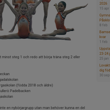
2026
15 apr
Gymnas
Påsklo
8 feb
Bamseg
kvar
1 feb
Uppsta
23-24 
minst steg 1 och redo att börja träna steg 2 eller
25 jan
Lovakti
dig fö
veckan
30 sep
gadalskolan
rgaskolan (födda 2018 och äldre)
Fullerö Padelbacken
gaskolan
 inte en nybörjargrupp utan man behöver kunna en del