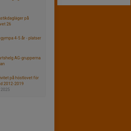
tikdagläger på
vet 26
ympa 4-5 år - platser
rtshelg AG-grupperna
jan
vitet på höstlovet för
dd 2012-2019
 2025