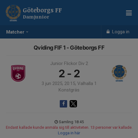
Göteborgs FF
Damjunior
Logga in
Matcher
Qviding FIF 1 - Göteborgs FF
Junior Flickor Div 2
2 - 2
3 jun 2025, 20:15, Valhalla 1
Konstgräs
Samling 18:45
Endast kallade kunde anmäla sig till aktiviteten. 13 personer var kallade.
Logga in här