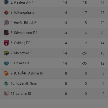
2. Azalea GFF 1
14
18
25
3. IK Kongahälla
14
17
23
4. Hovås Billdal IF
14
5
20
5. Sävedalens IF 1
14
-6
20
6. Qviding FIF 1
14
2
14
7. Mölnlycke IF
14
-24
13
8. Onsala BK
14
-35
12
9. (UTGÅR) Askims IK
0
0
0
10. IK Zenith Grön
0
0
0
11. Lerums IS
0
0
0