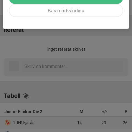
Shaban Hodici
Assisterande tränare
Bara nödvändiga
Referat
Inget referat skrivet
Tabell
Junior Flickor Div 2
M
+/-
P
1. IFK Fjärås
14
23
26