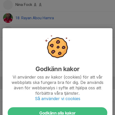
Nina Fock
18. Rayan Abou Hamra
13. Saga Heljemo
3. Salem Beyene
10. Tilda Idermark
Godkänn kakor
11. Tintin Vanthöm
Vi använder oss av kakor (cookies) för att vår
webbplats ska fungera bra för dig. De används
Ledare
även för webbanalys i syfte att hjälpa oss att
förbättra våra tjänster.
Emanuel Sandulo
Tränare
Så använder vi cookies
Ida Juutilainen
Assisterande tränare
Godkänn alla kakor