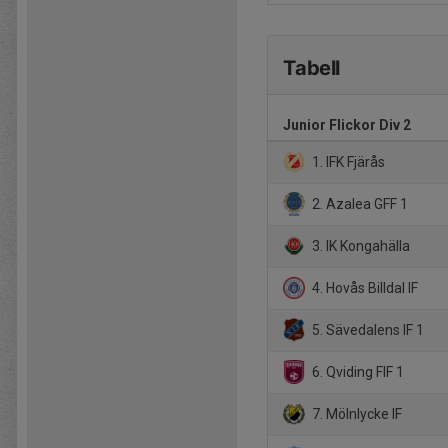
Tabell
Junior Flickor Div 2
1. IFK Fjärås
2. Azalea GFF 1
3. IK Kongahälla
4. Hovås Billdal IF
5. Sävedalens IF 1
6. Qviding FIF 1
7. Mölnlycke IF