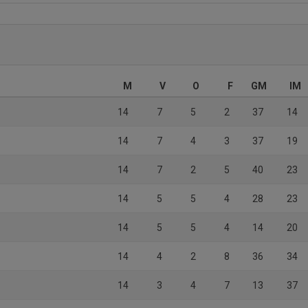
M
V
O
F
GM
IM
14
7
5
2
37
14
14
7
4
3
37
19
14
7
2
5
40
23
14
5
5
4
28
23
14
5
5
4
14
20
14
4
2
8
36
34
14
3
4
7
13
37