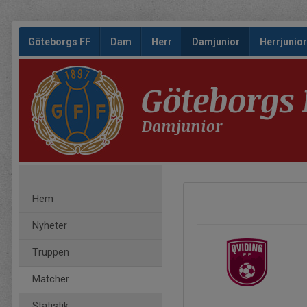
Göteborgs FF
Dam
Herr
Damjunior
Herrjunior
Göteborgs 
Damjunior
Hem
Nyheter
Truppen
Matcher
Statistik