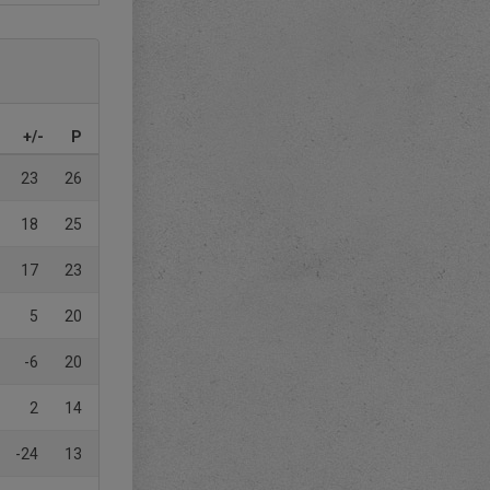
+/-
P
23
26
18
25
17
23
5
20
-6
20
2
14
-24
13