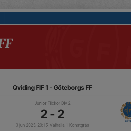
FF
Qviding FIF 1 - Göteborgs FF
Junior Flickor Div 2
2 - 2
3 jun 2025, 20:15, Valhalla 1 Konstgräs