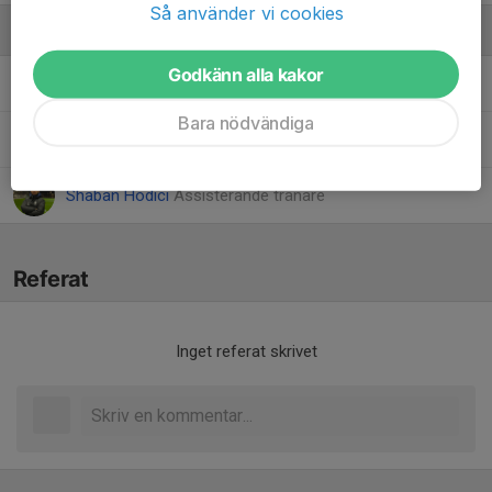
Så använder vi cookies
Ledare
Godkänn alla kakor
Emanuel Sandulo
Tränare
Bara nödvändiga
Ida Juutilainen
Assisterande tränare
Shaban Hodici
Assisterande tränare
Referat
Inget referat skrivet