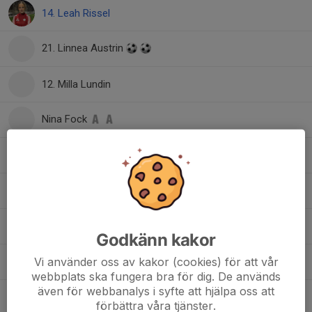
14. Leah Rissel
21. Linnea Austrin
12. Milla Lundin
Nina Fock
18. Rayan Abou Hamra
13. Saga Heljemo
3. Salem Beyene
Godkänn kakor
Vi använder oss av kakor (cookies) för att vår
10. Tilda Idermark
webbplats ska fungera bra för dig. De används
även för webbanalys i syfte att hjälpa oss att
7. Wilma Flood
förbättra våra tjänster.