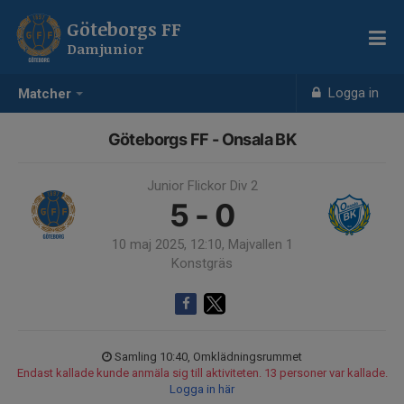
Göteborgs FF
Damjunior
Logga in
Matcher
Göteborgs FF - Onsala BK
Junior Flickor Div 2
5 - 0
10 maj 2025, 12:10, Majvallen 1
Konstgräs
Samling 10:40, Omklädningsrummet
Endast kallade kunde anmäla sig till aktiviteten. 13 personer var kallade.
Logga in här