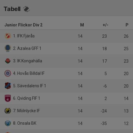
Tabell
Junior Flickor Div 2
M
+/-
P
1. IFK Fjärås
14
23
26
2. Azalea GFF 1
14
18
25
3. IK Kongahälla
14
17
23
4. Hovås Billdal IF
14
5
20
5. Sävedalens IF 1
14
-6
20
6. Qviding FIF 1
14
2
14
7. Mölnlycke IF
14
-24
13
8. Onsala BK
14
-35
12