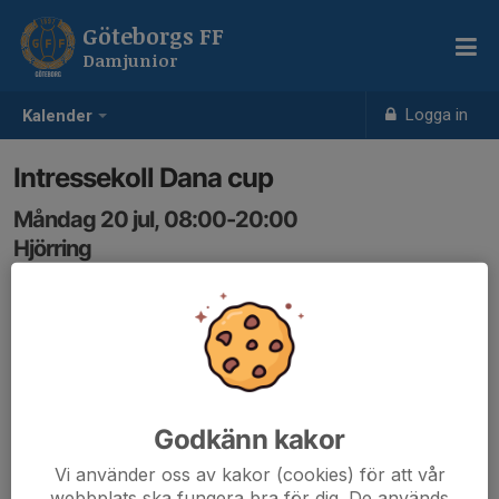
Göteborgs FF
Damjunior
Logga in
Kalender
Intressekoll Dana cup
Måndag 20 jul, 08:00-20:00
Hjörring
Samling: 08:00
Godkänn kakor
Vi använder oss av kakor (cookies) för att vår
webbplats ska fungera bra för dig. De används