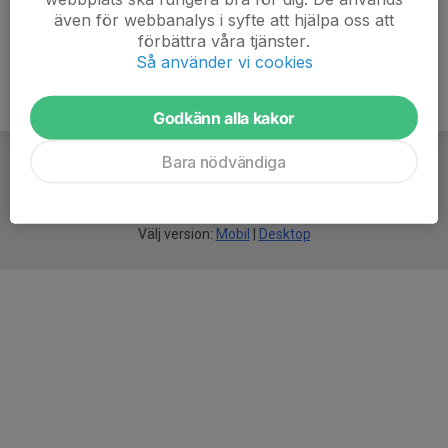
även för webbanalys i syfte att hjälpa oss att
förbättra våra tjänster.
Så använder vi cookies
Godkänn alla kakor
Bara nödvändiga
För
smarta
idrottsföreningar
Välj version:
Mobil
|
Desktop