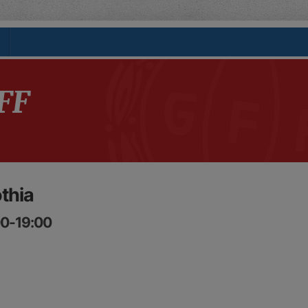
FF
othia
00-19:00