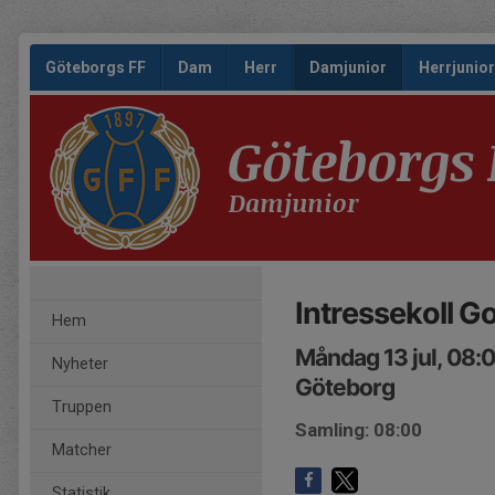
Göteborgs FF
Dam
Herr
Damjunior
Herrjunior
Göteborgs 
Damjunior
Intressekoll G
Hem
Måndag 13 jul, 08:
Nyheter
Göteborg
Truppen
Samling: 08:00
Matcher
Statistik