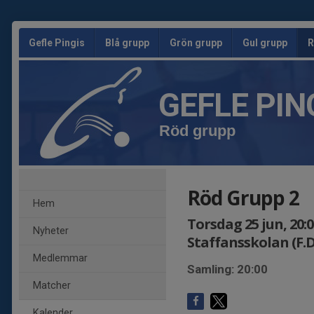
Gefle Pingis
Blå grupp
Grön grupp
Gul grupp
R
GEFLE PIN
Röd grupp
Röd Grupp 2
Hem
Torsdag 25 jun, 20:0
Nyheter
Staffansskolan (F.
Medlemmar
Samling: 20:00
Matcher
Kalender