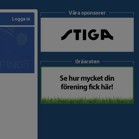
Våra sponsorer
Logga in
Gräsroten