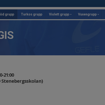
öd grupp
Turkos grupp
Violett grupp
Vuxengrupp
GIS
0-21:00
D Stenebergsskolan)