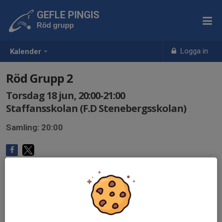
GEFLE PINGIS
Röd grupp
Logga in
Kalender
Röd Grupp 2
Torsdag 18 jun, 20:00-21:00
Staffansskolan (F.D Stenebergsskolan)
Samling: 20:00