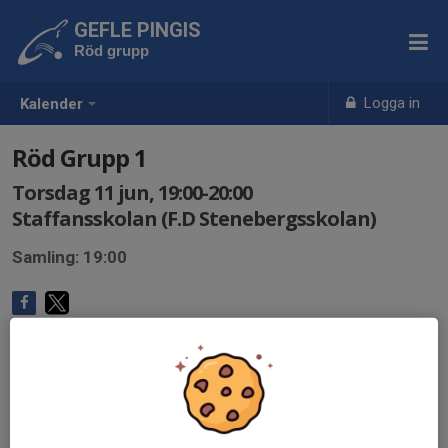
GEFLE PINGIS
Röd grupp
Logga in
Kalender
Röd Grupp 1
Torsdag 11 jun, 19:00-20:00
Staffansskolan (F.D Stenebergsskolan)
Samling: 19:00