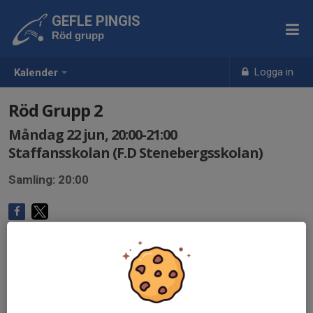
GEFLE PINGIS
Röd grupp
Logga in
Kalender
Röd Grupp 2
Måndag 22 jun, 20:00-21:00
Staffansskolan (F.D Stenebergsskolan)
Samling: 20:00